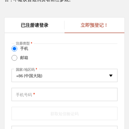
已注册请登录
立即预登记！
(
a
c
注册类型
t
手机
i
邮箱
v
e
手机
国家/地区码
t
+86 (中国大陆)
a
b
)
手机号码
获取短信验证码