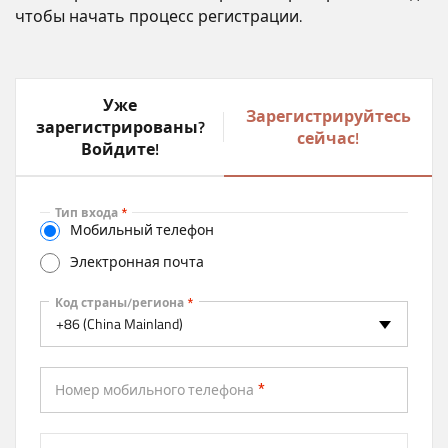
чтобы начать процесс регистрации.
Уже
Зарегистрируйтесь
зарегистрированы?
(
сейчас!
Войдите!
a
c
t
Тип входа
i
Мобильный телефон
v
Электронная почта
e
t
Мобильный телефон
Код страны/региона
a
+86 (China Mainland)
b
)
Номер мобильного телефона